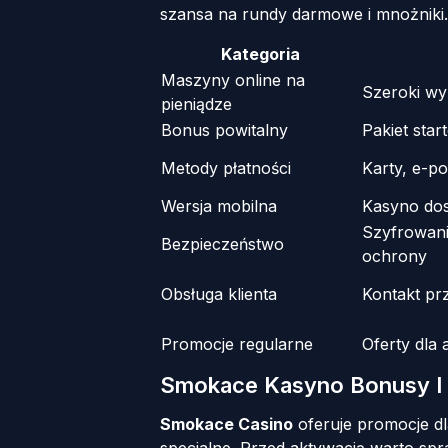
szansa na rundy darmowe i mnożniki.
Kategoria
Maszyny online na
Szeroki wy
pieniądze
Bonus powitalny
Pakiet sta
Metody płatności
Karty, e-po
Wersja mobilna
Kasyno dos
Szyfrowani
Bezpieczeństwo
ochrony
Obsługa klienta
Kontakt pr
Promocje regularne
Oferty dla
Smokace Kasyno Bonusy I 
Smokace Casino
oferuje promocje dl