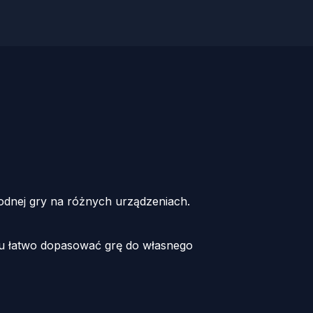
godnej gry na różnych urządzeniach.
emu łatwo dopasować grę do własnego