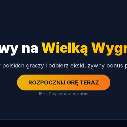
wy na
Wielką Wyg
 polskich graczy i odbierz ekskluzywny bonus p
ROZPOCZNIJ GRĘ TERAZ
18+ | Graj odpowiedzialnie