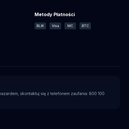
Metody Płatności
BLIK
Visa
MC
BTC
hazardem, skontaktuj się z telefonem zaufania: 800 100