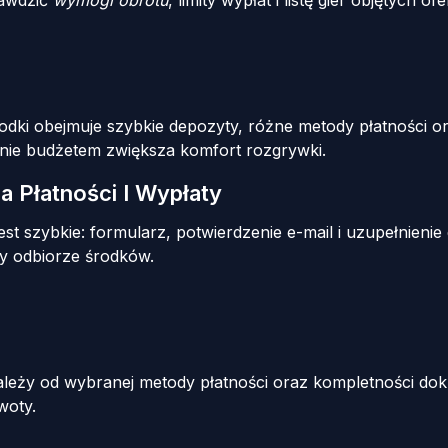
rawdzić
wymogi obrotu
, limity wypłat i listę gier objętych ofe
rodki obejmuje szybkie depozyty, różne metody płatności 
anie budżetem zwiększa komfort rozgrywki.
a Płatności I Wypłaty
est szybkie: formularz, potwierdzenie e-mail i uzupełnieni
zy odbiorze środków.
zależy od wybranej metody płatności oraz kompletności d
woty.