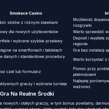
Smokace Casino
In
Możliwość dopasowa
bór slotów z różnymi stawkami
rozgrywki
rtowy dla nowych użytkowników
Warto sprawdzić w
Deposit i wypłata 
rtfele i wybrane szybkie przelewy
regionie
tępne na smartfonach i tabletach
Gra bez instalacji a
e danych i standardowe procedury
Warto korzystać z s
Pomoc przy proble
zez czat lub formularz
płatnościami
Najlepiej porównywa
 aktywnych graczy i wybrane turnieje
ważności
Gra Na Realne Środki
a nowych i stałych graczy, w tym bonus powitalny, darmo