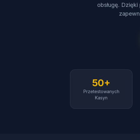
obsługę. Dzięki
zapewni
50+
Przetestowanych
Kasyn