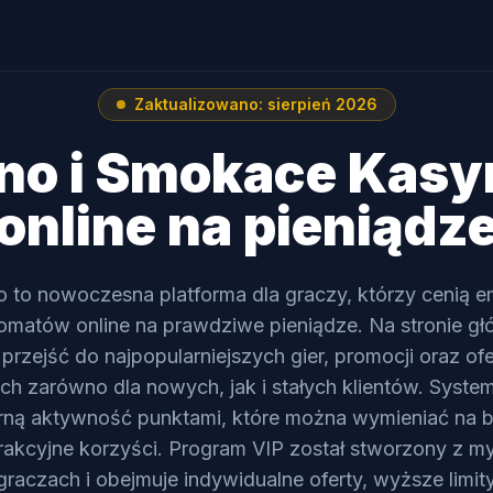
Zaktualizowano: sierpień 2026
no i Smokace Kasy
online na pieniądz
 to nowoczesna platforma dla graczy, którzy cenią e
omatów online na prawdziwe pieniądze. Na stronie g
rzejść do najpopularniejszych gier, promocji oraz ofe
h zarówno dla nowych, jak i stałych klientów. System
rną aktywność punktami, które można wymieniać na
trakcyjne korzyści. Program VIP został stworzony z my
aczach i obejmuje indywidualne oferty, wyższe limity