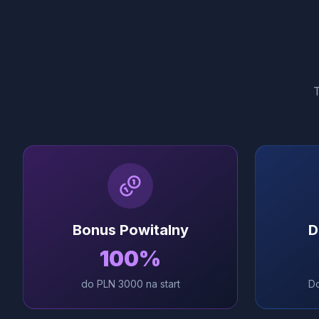
T
Bonus Powitalny
D
100%
do PLN 3000 na start
Do