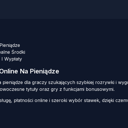
Pieniądze
alne Środki
 I Wypłaty
nline Na Pieniądze
 pieniądze dla graczy szukających szybkiej rozrywki i wy
 nowoczesne tytuły oraz gry z funkcjami bonusowymi.
sługę, płatności online i szeroki wybór stawek, dzięki cz