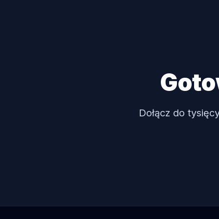
Goto
Dołącz do tysięcy